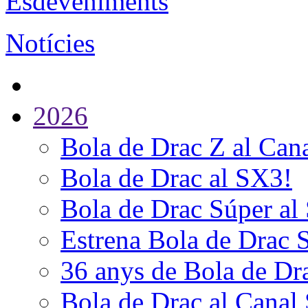
Esdeveniments
Notícies
2026
Bola de Drac Z al Can
Bola de Drac al SX3!
Bola de Drac Súper al
Estrena Bola de Drac 
36 anys de Bola de Dr
Bola de Drac al Canal