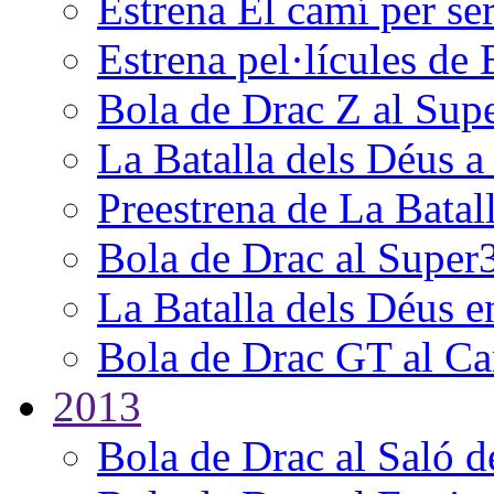
Estrena El camí per ser
Estrena pel·lícules de
Bola de Drac Z al Sup
La Batalla dels Déus a
Preestrena de La Batal
Bola de Drac al Super
La Batalla dels Déus e
Bola de Drac GT al Ca
2013
Bola de Drac al Saló 