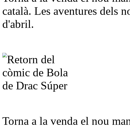
català. Les aventures dels n
d'abril.
Torna a la venda el nou ma