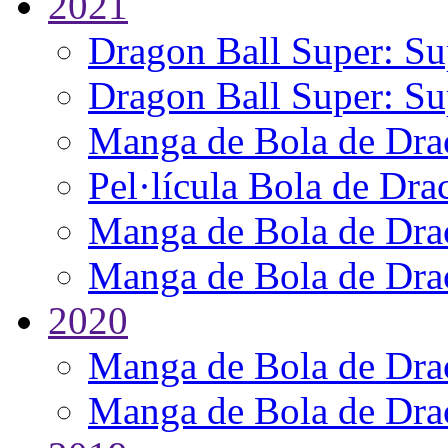
2021
Dragon Ball Super: Su
Dragon Ball Super: Su
Manga de Bola de Drac
Pel·lícula Bola de Dra
Manga de Bola de Drac
Manga de Bola de Drac
2020
Manga de Bola de Drac
Manga de Bola de Drac