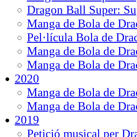
Dragon Ball Super: Su
Manga de Bola de Drac
Pel·lícula Bola de Dra
Manga de Bola de Drac
Manga de Bola de Drac
2020
Manga de Bola de Drac
Manga de Bola de Drac
2019
Petició musical per Dr