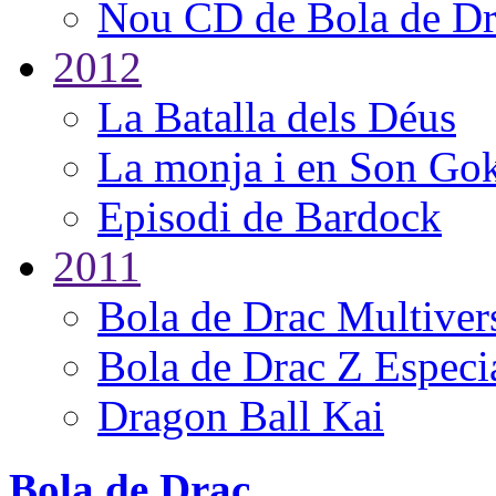
Nou CD de Bola de Dr
2012
La Batalla dels Déus
La monja i en Son Go
Episodi de Bardock
2011
Bola de Drac Multiver
Bola de Drac Z Especi
Dragon Ball Kai
Bola de Drac