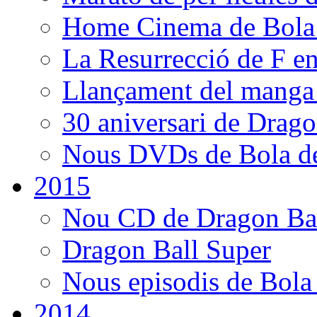
Home Cinema de Bola 
La Resurrecció de F 
Llançament del manga
30 aniversari de Dragon
Nous DVDs de Bola d
2015
Nou CD de Dragon Bal
Dragon Ball Super
Nous episodis de Bola
2014