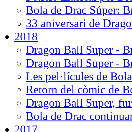
Bola de Drac Súper: 
33 aniversari de Dragon
2018
Dragon Ball Super - Br
Dragon Ball Super - B
Les pel·lícules de Bol
Retorn del còmic de B
Dragon Ball Super, fur
Bola de Drac continua
2017