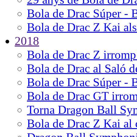
Bola de Drac Súper - B
Bola de Drac Z Kai als
2018
Bola de Drac Z irromp
Bola de Drac al Saló 
Bola de Drac Súper - B
Bola de Drac GT irrom
Torna Dragon Ball Sy
Bola de Drac Z Kai al 