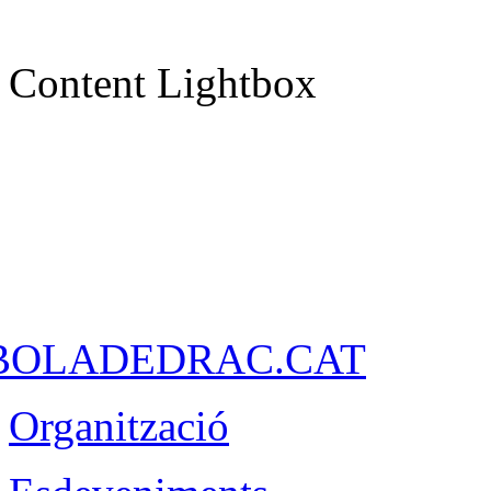
Content Lightbox
Organització