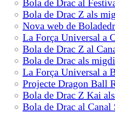
Bola de Drac al Festiva
Bola de Drac Z als mig
Nova web de Boladedr
La Força Universal a 
Bola de Drac Z al Can
Bola de Drac als migdi
La Força Universal a 
Projecte Dragon Ball 
Bola de Drac Z Kai als
Bola de Drac al Canal