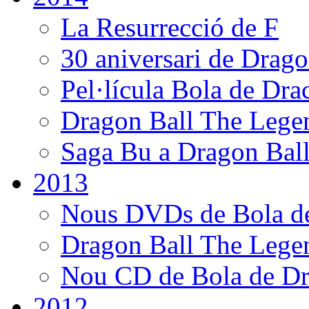
La Resurrecció de F
30 aniversari de Drago
Pel·lícula Bola de Dra
Dragon Ball The Lege
Saga Bu a Dragon Ball
2013
Nous DVDs de Bola d
Dragon Ball The Lege
Nou CD de Bola de Dr
2012