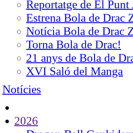
Reportatge de El Punt
Estrena Bola de Drac 
Notícia Bola de Drac 
Torna Bola de Drac!
21 anys de Bola de Dr
XVI Saló del Manga
Notícies
2026