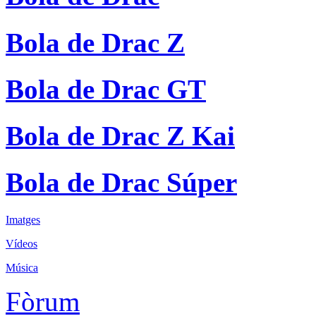
Bola de Drac Z
Bola de Drac GT
Bola de Drac Z Kai
Bola de Drac Súper
Imatges
Vídeos
Música
Fòrum