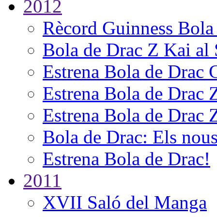
2012
Rècord Guinness Bola
Bola de Drac Z Kai al
Estrena Bola de Drac 
Estrena Bola de Drac 
Estrena Bola de Drac 
Bola de Drac: Els nous
Estrena Bola de Drac!
2011
XVII Saló del Manga