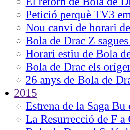
El retorn de Bola de D
Petició perquè TV3 em
Nou canvi de horari d
Bola de Drac Z sagues 
Horari estiu de Bola d
Bola de Drac els oríge
26 anys de Bola de Dr
2015
Estrena de la Saga Bu 
La Resurrecció de F a