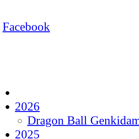
Facebook
2026
Dragon Ball Genkidam
2025