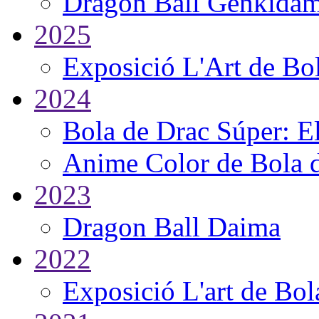
Dragon Ball Genkidam
2025
Exposició L'Art de Bo
2024
Bola de Drac Súper: E
Anime Color de Bola 
2023
Dragon Ball Daima
2022
Exposició L'art de Bol