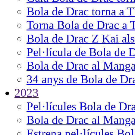
Bola de Drac torna a T
Torna Bola de Drac a 
Bola de Drac Z Kai al
Pel·lícula de Bola de 
Bola de Drac al Mang
34 anys de Bola de Dr
2023
Pel·lícules Bola de Dr
Bola de Drac al Mang
Estrena pel·lícules Bo