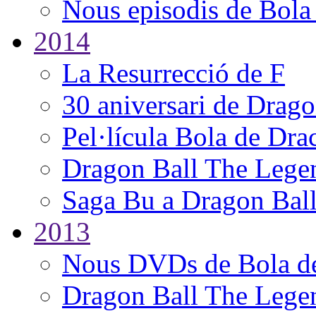
Nous episodis de Bola
2014
La Resurrecció de F
30 aniversari de Drago
Pel·lícula Bola de Dra
Dragon Ball The Lege
Saga Bu a Dragon Ball
2013
Nous DVDs de Bola d
Dragon Ball The Lege