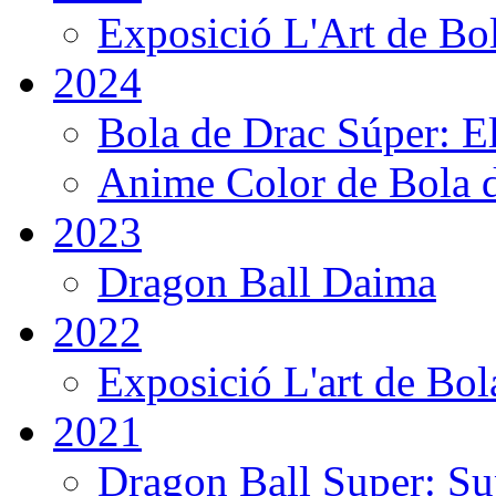
Exposició L'Art de Bo
2024
Bola de Drac Súper: E
Anime Color de Bola 
2023
Dragon Ball Daima
2022
Exposició L'art de Bol
2021
Dragon Ball Super: Su