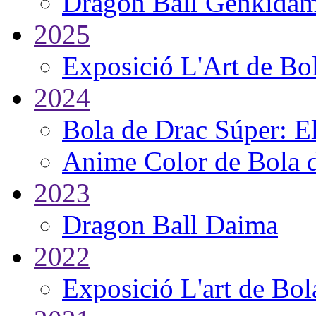
Dragon Ball Genkidam
2025
Exposició L'Art de Bo
2024
Bola de Drac Súper: E
Anime Color de Bola 
2023
Dragon Ball Daima
2022
Exposició L'art de Bol