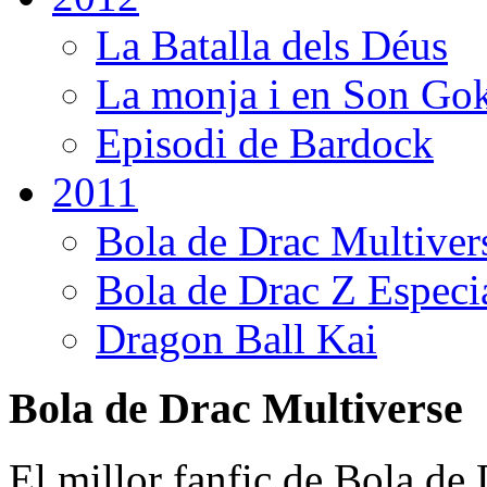
La Batalla dels Déus
La monja i en Son Go
Episodi de Bardock
2011
Bola de Drac Multiver
Bola de Drac Z Especi
Dragon Ball Kai
Bola de Drac Multiverse
El millor fanfic de Bola de 