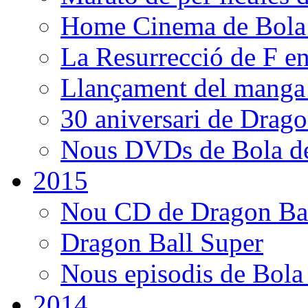
Home Cinema de Bola 
La Resurrecció de F 
Llançament del manga
30 aniversari de Dragon
Nous DVDs de Bola d
2015
Nou CD de Dragon Bal
Dragon Ball Super
Nous episodis de Bola
2014