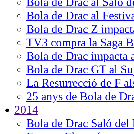
Bola de Drac al Saló 
Bola de Drac al Festiv
Bola de Drac Z impact
TV3 compra la Saga B
Bola de Drac impacta 
Bola de Drac GT al Su
La Resurrecció de F al
25 anys de Bola de Dr
2014
Bola de Drac Saló de