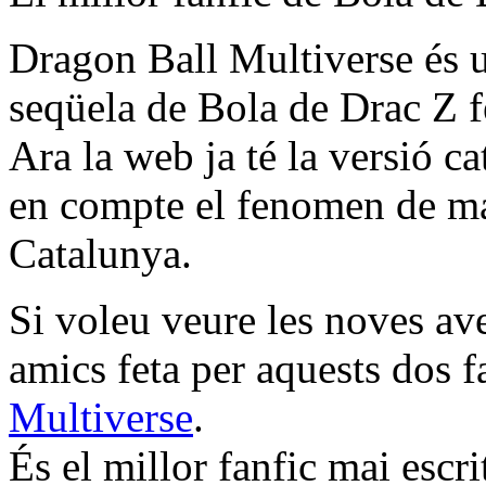
Dragon Ball Multiverse és 
seqüela de Bola de Drac Z fe
Ara la web ja té la versió ca
en compte el fenomen de ma
Catalunya.
Si voleu veure les noves av
amics feta per aquests dos f
Multiverse
.
És el millor fanfic mai escri