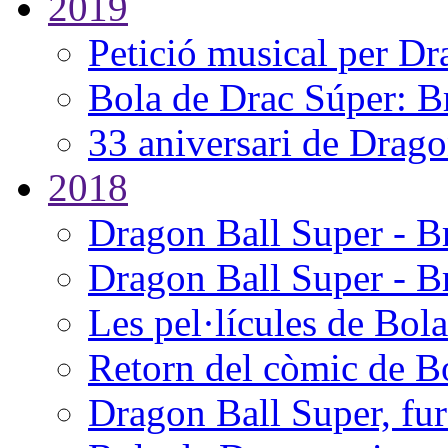
2019
Petició musical per Dr
Bola de Drac Súper: 
33 aniversari de Dragon
2018
Dragon Ball Super - Br
Dragon Ball Super - B
Les pel·lícules de Bol
Retorn del còmic de B
Dragon Ball Super, fur