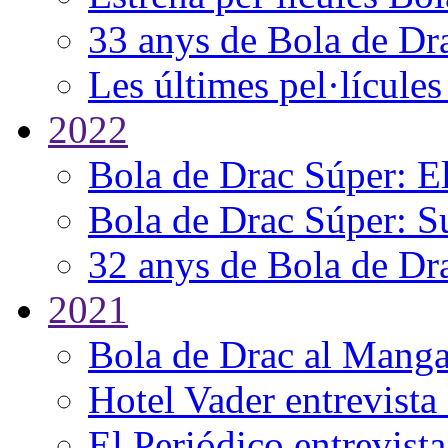
33 anys de Bola de Dr
Les últimes pel·lícules
2022
Bola de Drac Súper: E
Bola de Drac Súper: Su
32 anys de Bola de Dr
2021
Bola de Drac al Mang
Hotel Vader entrevista
El Periódico entrevist