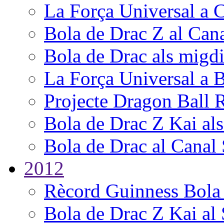
La Força Universal a 
Bola de Drac Z al Can
Bola de Drac als migdi
La Força Universal a 
Projecte Dragon Ball 
Bola de Drac Z Kai als
Bola de Drac al Canal
2012
Rècord Guinness Bola
Bola de Drac Z Kai al