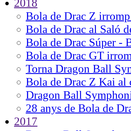
2018
Bola de Drac Z irromp
Bola de Drac al Saló 
Bola de Drac Súper - B
Bola de Drac GT irrom
Torna Dragon Ball Sy
Bola de Drac Z Kai al 
Dragon Ball Symphoni
28 anys de Bola de Dr
2017