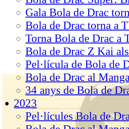
Gala Bola de Drac torn
Bola de Drac torna a T
Torna Bola de Drac a 
Bola de Drac Z Kai al
Pel·lícula de Bola de 
Bola de Drac al Mang
34 anys de Bola de Dr
2023
Pel·lícules Bola de Dr
Bola de Drac al Mang