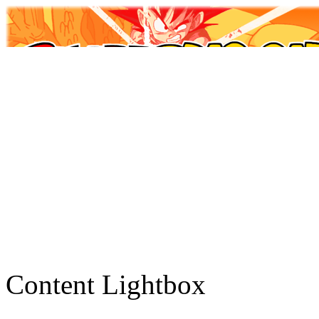
Content Lightbox