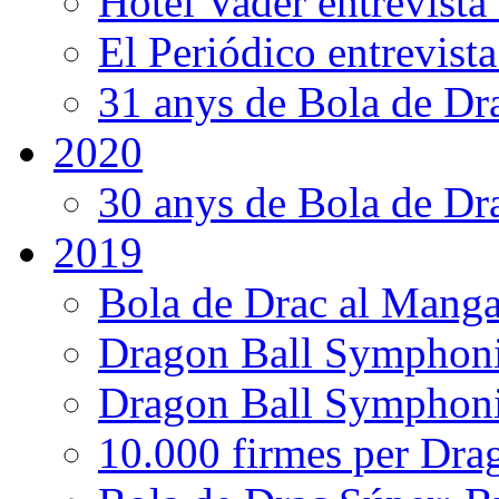
Hotel Vader entrevista
El Periódico entrevist
31 anys de Bola de Dr
2020
30 anys de Bola de Dr
2019
Bola de Drac al Mang
Dragon Ball Symphoni
Dragon Ball Symphonic
10.000 firmes per Dra