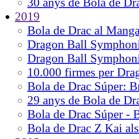
30 anys de Bola de Dr
2019
Bola de Drac al Mang
Dragon Ball Symphoni
Dragon Ball Symphonic
10.000 firmes per Dra
Bola de Drac Súper: B
29 anys de Bola de Dr
Bola de Drac Súper - B
Bola de Drac Z Kai als