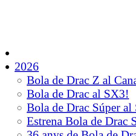
2026
Bola de Drac Z al Can
Bola de Drac al SX3!
Bola de Drac Súper al
Estrena Bola de Drac 
36 anys de Bola de Dr