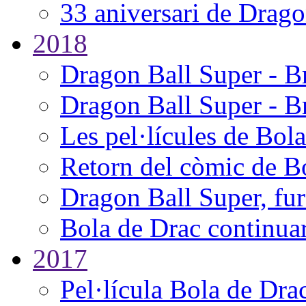
33 aniversari de Dragon
2018
Dragon Ball Super - Br
Dragon Ball Super - B
Les pel·lícules de Bol
Retorn del còmic de B
Dragon Ball Super, fur
Bola de Drac continua
2017
Pel·lícula Bola de Dra