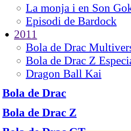
La monja i en Son Go
Episodi de Bardock
2011
Bola de Drac Multiver
Bola de Drac Z Especi
Dragon Ball Kai
Bola de Drac
Bola de Drac Z