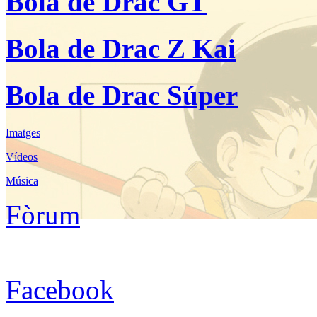
Bola de Drac GT
Bola de Drac Z Kai
Bola de Drac Súper
Imatges
Vídeos
Música
Fòrum
Facebook