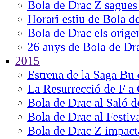
Bola de Drac Z sagues 
Horari estiu de Bola d
Bola de Drac els oríge
26 anys de Bola de Dr
2015
Estrena de la Saga Bu 
La Resurrecció de F a
Bola de Drac al Saló 
Bola de Drac al Festiv
Bola de Drac Z impact