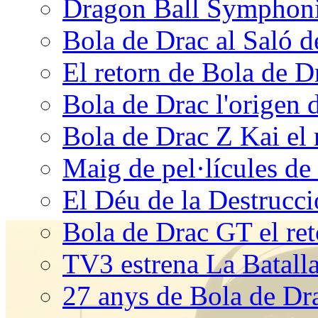
Dragon Ball Symphoni
Bola de Drac al Saló 
El retorn de Bola de D
Bola de Drac l'origen 
Bola de Drac Z Kai el 
Maig de pel·lícules de
El Déu de la Destrucci
Bola de Drac GT el ret
TV3 estrena La Batall
27 anys de Bola de Dr