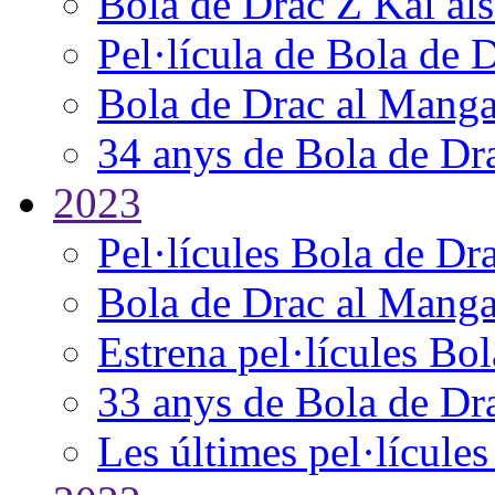
Bola de Drac Z Kai al
Pel·lícula de Bola de 
Bola de Drac al Mang
34 anys de Bola de Dr
2023
Pel·lícules Bola de Dr
Bola de Drac al Mang
Estrena pel·lícules Bo
33 anys de Bola de Dr
Les últimes pel·lícules