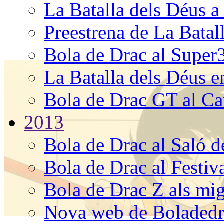
La Batalla dels Déus a
Preestrena de La Batal
Bola de Drac al Super
La Batalla dels Déus e
Bola de Drac GT al Ca
2013
Bola de Drac al Saló 
Bola de Drac al Festiva
Bola de Drac Z als mig
Nova web de Boladedr