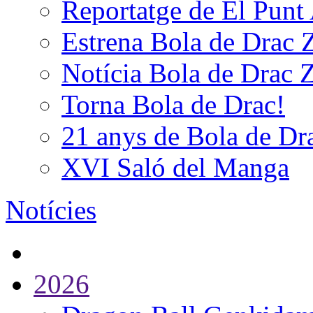
Reportatge de El Punt
Estrena Bola de Drac 
Notícia Bola de Drac 
Torna Bola de Drac!
21 anys de Bola de Dr
XVI Saló del Manga
Notícies
2026