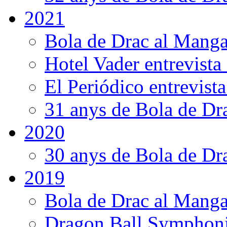
2021
Bola de Drac al Mang
Hotel Vader entrevista
El Periódico entrevist
31 anys de Bola de Dr
2020
30 anys de Bola de Dr
2019
Bola de Drac al Mang
Dragon Ball Symphoni