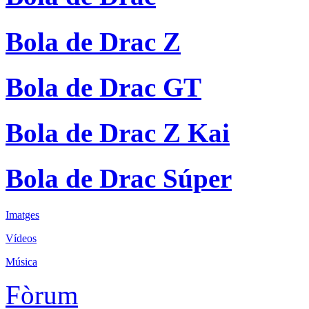
Bola de Drac Z
Bola de Drac GT
Bola de Drac Z Kai
Bola de Drac Súper
Imatges
Vídeos
Música
Fòrum