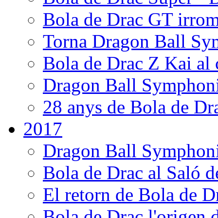
Bola de Drac GT irrom
Torna Dragon Ball Sy
Bola de Drac Z Kai al 
Dragon Ball Symphoni
28 anys de Bola de Dr
2017
Dragon Ball Symphoni
Bola de Drac al Saló 
El retorn de Bola de D
Bola de Drac l'origen 