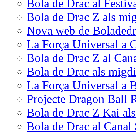
Bola de Drac al Festiva
Bola de Drac Z als mig
Nova web de Boladedr
La Força Universal a 
Bola de Drac Z al Can
Bola de Drac als migdi
La Força Universal a 
Projecte Dragon Ball 
Bola de Drac Z Kai als
Bola de Drac al Canal