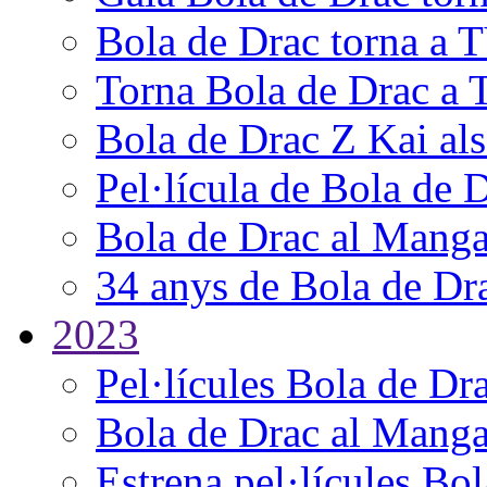
Bola de Drac torna a T
Torna Bola de Drac a 
Bola de Drac Z Kai al
Pel·lícula de Bola de 
Bola de Drac al Mang
34 anys de Bola de Dr
2023
Pel·lícules Bola de Dr
Bola de Drac al Mang
Estrena pel·lícules Bo