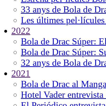
33 anys de Bola de Dr
Les últimes pel·lícules
2022
Bola de Drac Súper: E
Bola de Drac Súper: Su
32 anys de Bola de Dr
2021
Bola de Drac al Mang
Hotel Vader entrevista
El Periódico entrevist