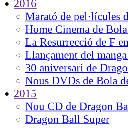
2016
Marató de pel·lícules 
Home Cinema de Bola 
La Resurrecció de F 
Llançament del manga
30 aniversari de Dragon
Nous DVDs de Bola d
2015
Nou CD de Dragon Bal
Dragon Ball Super