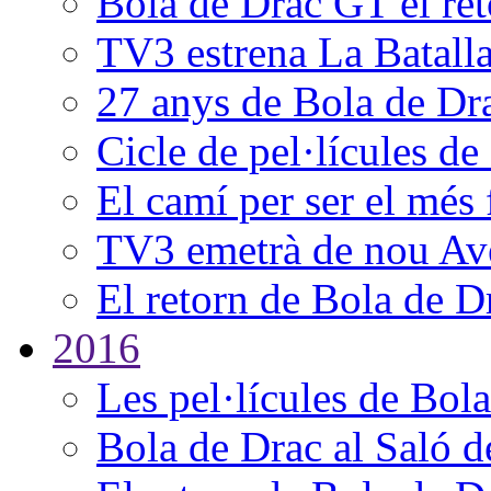
Bola de Drac GT el ret
TV3 estrena La Batall
27 anys de Bola de Dr
Cicle de pel·lícules d
El camí per ser el més 
TV3 emetrà de nou Ave
El retorn de Bola de D
2016
Les pel·lícules de Bol
Bola de Drac al Saló 