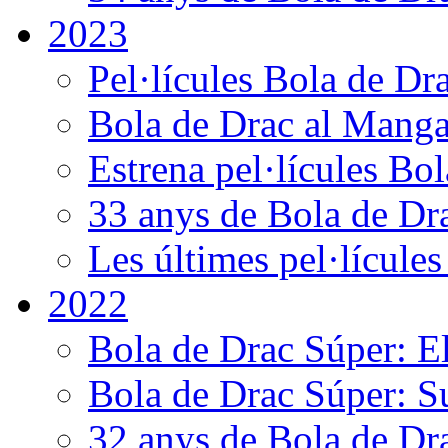
2023
Pel·lícules Bola de Dr
Bola de Drac al Mang
Estrena pel·lícules Bo
33 anys de Bola de Dr
Les últimes pel·lícules
2022
Bola de Drac Súper: E
Bola de Drac Súper: Su
32 anys de Bola de Dr