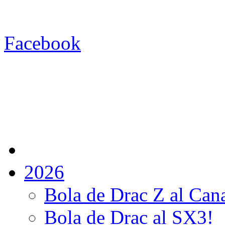
Facebook
2026
Bola de Drac Z al Can
Bola de Drac al SX3!