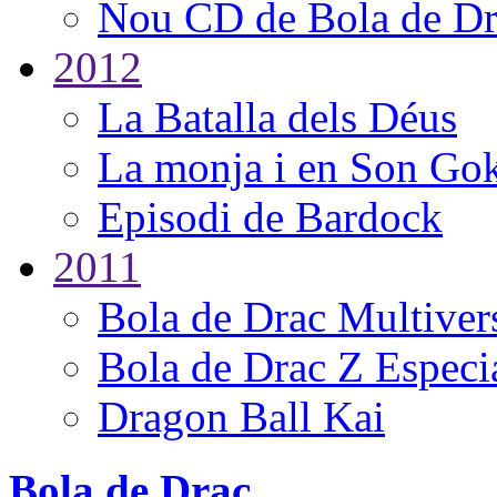
Nou CD de Bola de Dr
2012
La Batalla dels Déus
La monja i en Son Go
Episodi de Bardock
2011
Bola de Drac Multiver
Bola de Drac Z Especi
Dragon Ball Kai
Bola de Drac