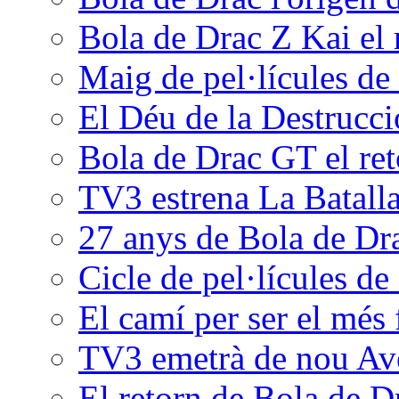
Bola de Drac Z Kai el 
Maig de pel·lícules de
El Déu de la Destrucci
Bola de Drac GT el ret
TV3 estrena La Batall
27 anys de Bola de Dr
Cicle de pel·lícules d
El camí per ser el més 
TV3 emetrà de nou Ave
El retorn de Bola de D